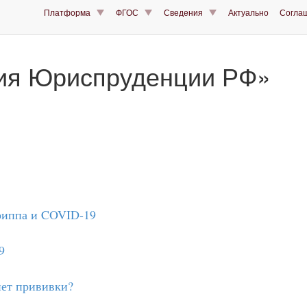
Платформа
ФГОС
Сведения
Актуально
Согла
ия Юриспруденции РФ»
риппа и COVID-19
9
нет прививки?