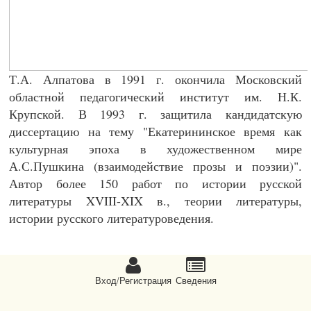
Т.А. Алпатова в 1991 г. окончила Московский
областной педагогический институт им. Н.К.
Крупской. В 1993 г. защитила кандидатскую
диссертацию на тему "Екатерининское время как
культурная эпоха в художественном мире
А.С.Пушкина (взаимодействие прозы и поэзии)".
Автор более 150 работ по истории русской
литературы XVIII-XIX в., теории литературы,
истории русского литературоведения.
цикл лекций доцента, доктора политических наук
Владимира Федоровича Пряхина
Вход/Регистрация
Сведeния